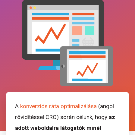
A
konverziós ráta optimalizálása
(angol
rövidítéssel CRO) során célunk, hogy
az
adott weboldalra látogatók minél