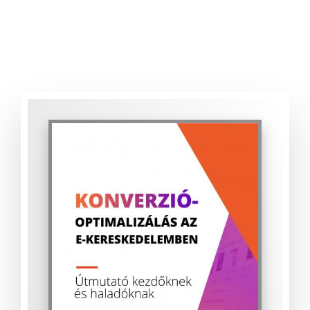
szeretnél többet megtudni a
konverzióoptimalizálásról, és növelni az online
eladásaid számát, akkor jó helyen jársz! Vágjunk is
bele!