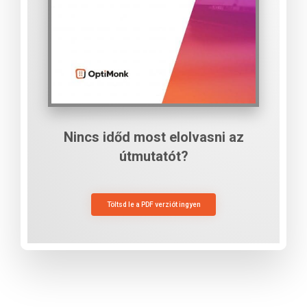
Nincs időd most elolvasni az
útmutatót?
Töltsd le a PDF verziót ingyen