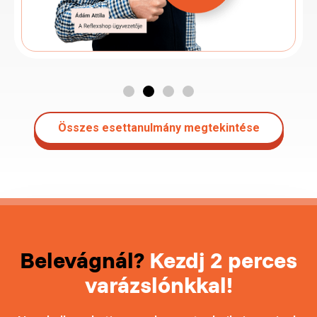
Összes esettanulmány megtekintése
Belevágnál?
Kezdj 2 perces
varázslónkkal!