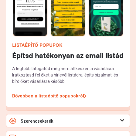
LISTAÉPÍTŐ POPUPOK
Építsd hatékonyan az email listád
A legtöbb látogatód még nem áll készen a vásárlásra.
Iratkoztasd fel őket a hírlevél listádra, építs bizalmat, és
bírd őket vásárlásra később.
Bővebben a listaépítő popupokról
Szerencsekerék