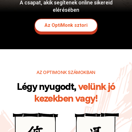
A csapat, akik segítenek online sikereid
elérésében
Az OptiMonk sztori
AZ OPTIMONK SZÁMOKBAN
Légy nyugodt,
velünk jó
kezekben vagy!