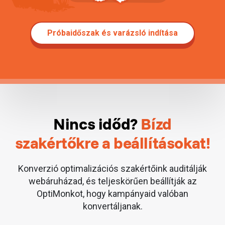
Próbaidőszak és varázsló indítása
Nincs időd?
Bízd
szakértőkre
a beállításokat!
Konverzió optimalizációs szakértőink auditálják
webáruházad, és teljeskörűen beállítják az
OptiMonkot, hogy kampányaid valóban
konvertáljanak.