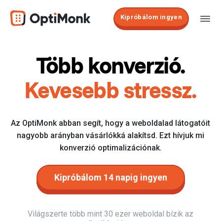
Kipróbálom ingyen
Több konverzió.
Kevesebb stressz.
Az OptiMonk abban segít, hogy a weboldalad látogatóit
nagyobb arányban vásárlókká alakítsd. Ezt hívjuk mi
konverzió optimalizációnak.
Kipróbálom 14 napig ingyen
Világszerte több mint 30 ezer weboldal bízik az