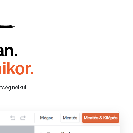
an.
ikor.
ség nélkül.