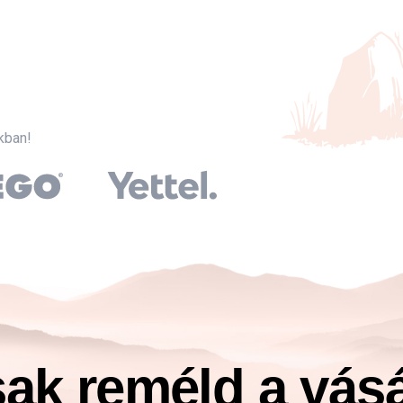
kban!
ak reméld a vásá