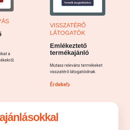
YÁS
VISSZATÉRŐ
LÁTOGATÓK
ő
Emlékeztető
termékajánló
ókat a
ékekről.
Mutass releváns termékeket
visszatérő látogatóidnak.
Érdekel
ajánlásokkal