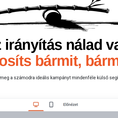
 irányítás nálad v
síts bármit, bárm
meg a számodra ideális kampányt mindenféle külső segít