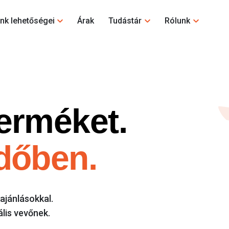
nk lehetőségei
Árak
Tudástár
Rólunk
erméket.
időben.
ajánlásokkal.
ális vevőnek.