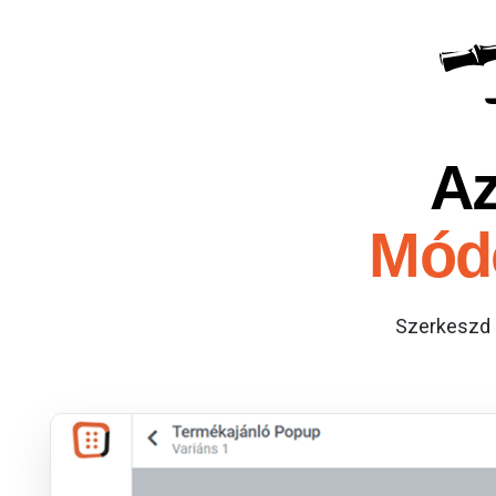
Az
Módo
Szerkeszd 