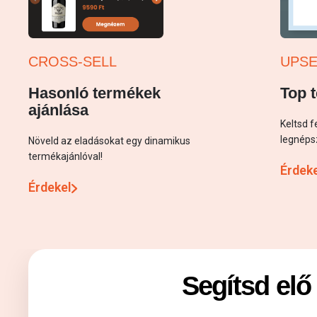
CROSS-SELL
UPSE
Hasonló termékek
Top 
ajánlása
Keltsd f
legnéps
Növeld az eladásokat egy dinamikus
termékajánlóval!
Érdek
Érdekel
Segítsd elő