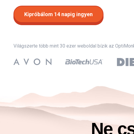
Kipróbálom 14 napig ingyen
Világszerte több mint 30 ezer weboldal bízik az OptiMon
Ne cs