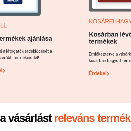
KOSÁRELHAG
LL
Kosárban lév
termékek ajánlása
termékek
el a látogatók érdeklődését a
Emlékeztetve a vásárl
zerűbb termékeiddel!
kosárban hagyott term
el
Érdekel
 a vásárlást
releváns termék