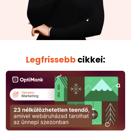
Legfrissebb
cikkei: