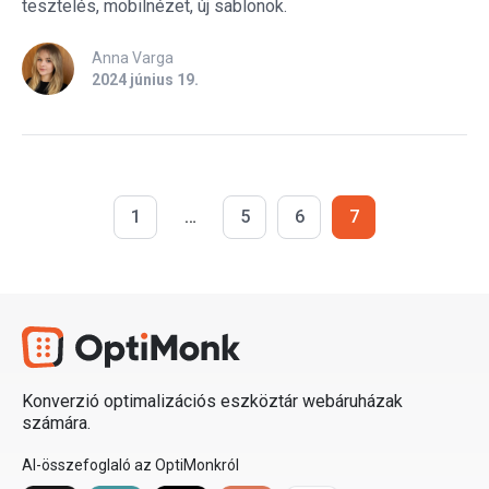
tesztelés, mobilnézet, új sablonok.
Anna Varga
2024 június 19.
1
…
5
6
7
Konverzió optimalizációs eszköztár webáruházak
számára.
AI-összefoglaló az OptiMonkról