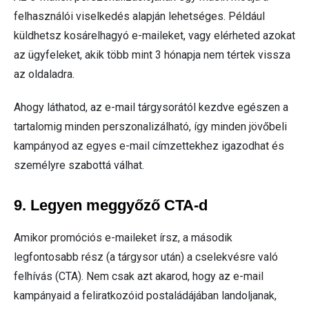
felhasználói viselkedés alapján lehetséges. Például
küldhetsz kosárelhagyó e-maileket, vagy elérheted azokat
az ügyfeleket, akik több mint 3 hónapja nem tértek vissza
az oldaladra.
Ahogy láthatod, az e-mail tárgysorától kezdve egészen a
tartalomig minden perszonalizálható, így minden jövőbeli
kampányod az egyes e-mail címzettekhez igazodhat és
személyre szabottá válhat.
9. Legyen meggyőző CTA-d
Amikor promóciós e-maileket írsz, a második
legfontosabb rész (a tárgysor után) a cselekvésre való
felhívás (CTA). Nem csak azt akarod, hogy az e-mail
kampányaid a feliratkozóid postaládájában landoljanak,