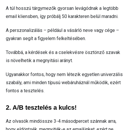
A túl hosszú tárgymezők gyorsan levágódnak a legtöbb
email kliensben, így próbálj 50 karakteren belül maradni.
A perszonalizálás – például a vásárló neve vagy cége –
gyakran segít a figyelem felkeltésében.
Továbbá, a kérdések és a cselekvésre ösztönző szavak
is növelhetik a megnyitási arányt.
Ugyanakkor fontos, hogy nem létezik egyetlen univerzális
szabály, ami minden típusú webáruháznál működik, ezért
fontos a tesztelés.
2. A/B tesztelés a kulcs!
Az olvasók mindössze 3-4 másodpercet szánnak arra,
hogy eldöntsék, megnyitják-e az emailünket, ezért ne