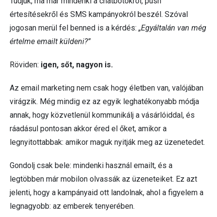
Tudjuk, ma már mindenki a chatbotokról, push
értesítésekről és SMS kampányokról beszél. Szóval
jogosan merül fel benned is a kérdés:
„Egyáltalán van még
értelme emailt küldeni?”
Röviden:
igen, sőt, nagyon is.
Az email marketing nem csak hogy életben van, valójában
virágzik. Még mindig ez az egyik leghatékonyabb módja
annak, hogy közvetlenül kommunikálj a vásárlóiddal, és
ráadásul pontosan akkor éred el őket, amikor a
legnyitottabbak: amikor maguk nyitják meg az üzenetedet.
Gondolj csak bele: mindenki használ emailt, és a
legtöbben már mobilon olvassák az üzeneteiket. Ez azt
jelenti, hogy a kampányaid ott landolnak, ahol a figyelem a
legnagyobb: az emberek tenyerében.