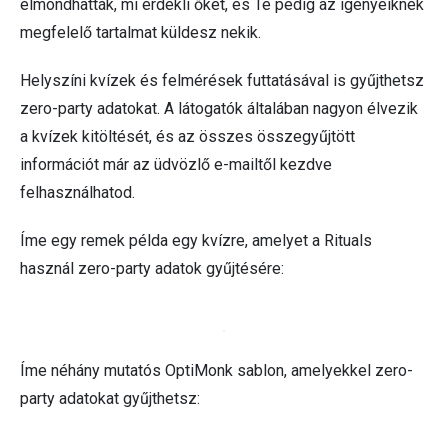
elmondhatták, mi érdekli őket, és Te pedig az igényeiknek
megfelelő tartalmat küldesz nekik.
Helyszíni kvízek és felmérések futtatásával is gyűjthetsz
zero-party adatokat. A látogatók általában nagyon élvezik
a kvízek kitöltését, és az összes összegyűjtött
információt már az üdvözlő e-mailtől kezdve
felhasználhatod.
Íme egy remek példa egy kvízre, amelyet a Rituals
használ zero-party adatok gyűjtésére:
Íme néhány mutatós OptiMonk sablon, amelyekkel zero-
party adatokat gyűjthetsz: