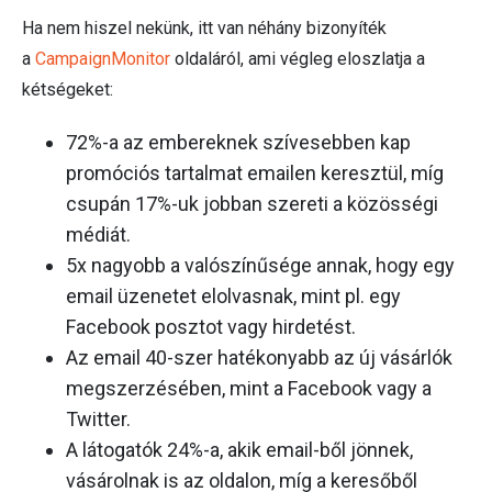
Ha nem hiszel nekünk, itt van néhány bizonyíték
a
CampaignMonitor
oldaláról, ami végleg eloszlatja a
kétségeket:
72%-a az embereknek szívesebben kap
promóciós tartalmat emailen keresztül, míg
csupán 17%-uk jobban szereti a közösségi
médiát.
5x nagyobb a valószínűsége annak, hogy egy
email üzenetet elolvasnak, mint pl. egy
Facebook posztot vagy hirdetést.
Az email 40-szer hatékonyabb az új vásárlók
megszerzésében, mint a Facebook vagy a
Twitter.
A látogatók 24%-a, akik email-ből jönnek,
vásárolnak is az oldalon, míg a keresőből