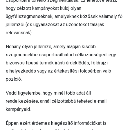
csoportokra történő szegmentálása. Ez lehetővé teszi,
hogy célzott kampányokat küldj olyan
ügyfélszegmenseknek, amelyeknek közösek valamely fő
jellemzői (és ugyanazokat az üzeneteket találják
relevánsnak).
Néhány olyan jellemző, amely alapján kisebb
szegmensekbe csoportosíthatod célközönséged: egy
bizonyos típusú termék iránti érdeklődés, földrajzi
elhelyezkedés vagy az értékesítési tölcsérben való
pozíció.
Vedd figyelembe, hogy minél több adat áll
rendelkezésére, annál célzottabbá teheted e-mail
kampányaid.
Éppen ezért érdemes kiegészítő információkat is