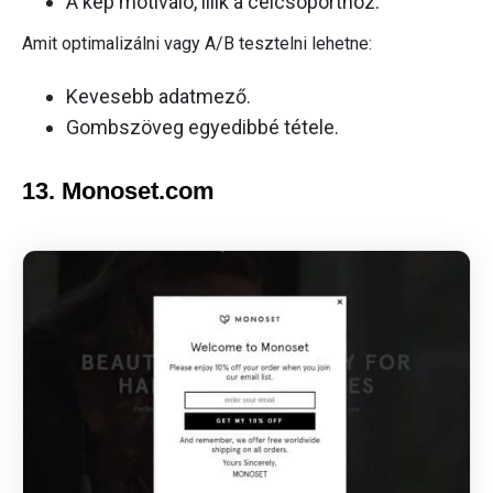
A kép motiváló, illik a célcsoporthoz.
Amit optimalizálni vagy A/B tesztelni lehetne:
Kevesebb adatmező.
Gombszöveg egyedibbé tétele.
13. Monoset.com