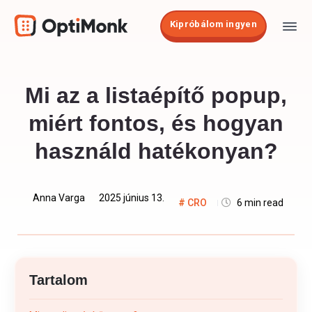
Kipróbálom ingyen
Mi az a listaépítő popup,
miért fontos, és hogyan
használd hatékonyan?
Anna Varga
2025 június 13.
CRO
6 min read
Tartalom