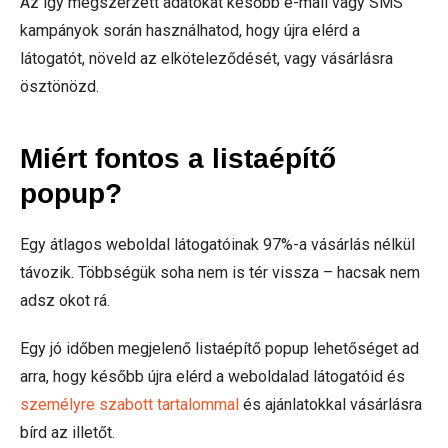
Az így megszerzett adatokat később e-mail vagy SMS
kampányok során használhatod, hogy újra elérd a
látogatót, növeld az elköteleződését, vagy vásárlásra
ösztönözd.
Miért fontos a listaépítő
popup?
Egy átlagos weboldal látogatóinak 97%-a vásárlás nélkül
távozik. Többségük soha nem is
tér vissza – hacsak nem
adsz okot rá.
Egy jó időben megjelenő listaépítő popup lehetőséget ad
arra, hogy később újra elérd a weboldalad látogatóid és
személyre szabott tartalommal
és ajánlatokkal vásárlásra
bírd az illetőt.