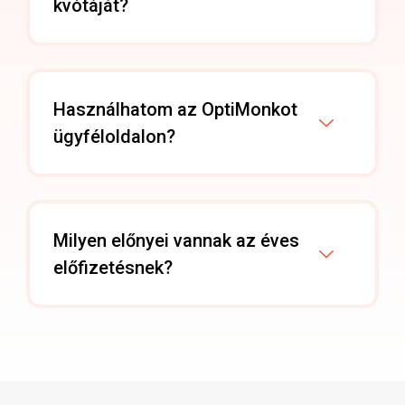
kvótáját?
Használhatom az OptiMonkot
ügyféloldalon?
Milyen előnyei vannak az éves
előfizetésnek?