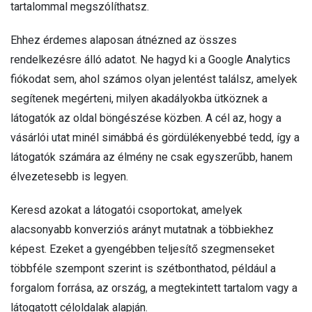
tartalommal megszólíthatsz.
Ehhez érdemes alaposan átnézned az összes
rendelkezésre álló adatot. Ne hagyd ki a Google Analytics
fiókodat sem, ahol számos olyan jelentést találsz, amelyek
segítenek megérteni, milyen akadályokba ütköznek a
látogatók az oldal böngészése közben. A cél az, hogy a
vásárlói utat minél simábbá és gördülékenyebbé tedd, így a
látogatók számára az élmény ne csak egyszerűbb, hanem
élvezetesebb is legyen.
Keresd azokat a látogatói csoportokat, amelyek
alacsonyabb konverziós arányt mutatnak a többiekhez
képest. Ezeket a gyengébben teljesítő szegmenseket
többféle szempont szerint is szétbonthatod, például a
forgalom forrása, az ország, a megtekintett tartalom vagy a
látogatott céloldalak alapján.