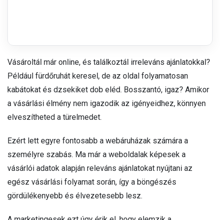
Vásároltál már online, és találkoztál irreleváns ajánlatokkal?
Például fürdőruhát keresel, de az oldal folyamatosan
kabátokat és dzsekiket dob eléd. Bosszantó, igaz? Amikor
a vásárlási élmény nem igazodik az igényeidhez, könnyen
elveszítheted a türelmedet.
Ezért lett egyre fontosabb a webáruházak számára a
személyre szabás. Ma már a weboldalak képesek a
vásárlói adatok alapján releváns ajánlatokat nyújtani az
egész vásárlási folyamat során, így a böngészés
gördülékenyebb és élvezetesebb lesz.
A marketingesek ezt úgy érik el, hogy elemzik a