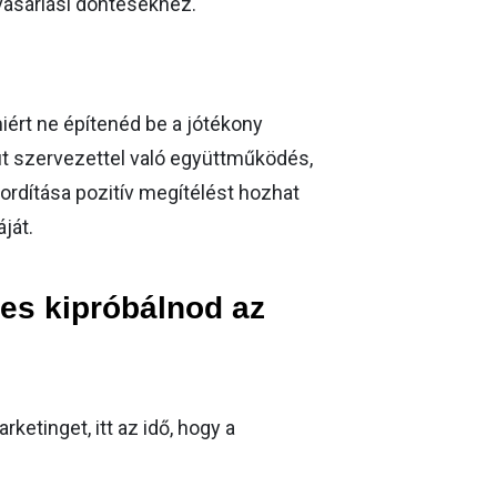
vásárlási döntésekhez.
miért ne építenéd be a jótékony
t szervezettel való együttműködés,
ordítása pozitív megítélést hozhat
ját.
mes kipróbálnod az
ketinget, itt az idő, hogy a