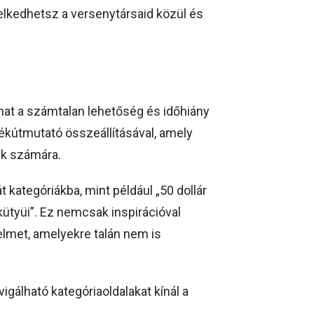
elkedhetsz a versenytársaid közül és
hat a számtalan lehetőség és időhiány
dékútmutató összeállításával, amely
ik számára.
 kategóriákba, mint például „50 dollár
kütyüi”. Ez nemcsak inspirációval
yelmet, amelyekre talán nem is
gálható kategóriaoldalakat kínál a