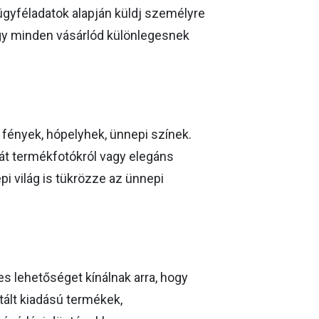
ügyféladatok alapján küldj személyre
ogy minden vásárlód különlegesnek
ó fények, hópelyhek, ünnepi színek.
át termékfotókról vagy elegáns
pi világ is tükrözze az ünnepi
es lehetőséget kínálnak arra, hogy
tált kiadású termékek,