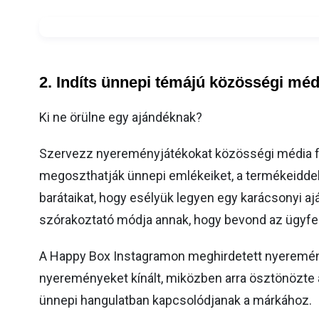
2. I
ndíts ünnepi témájú közösségi mé
Ki ne örülne egy ajándéknak?
Szervezz nyereményjátékokat közösségi média fel
megoszthatják ünnepi emlékeiket, a termékeiddel 
barátaikat, hogy esélyük legyen egy karácsonyi 
szórakoztató módja annak, hogy bevond az ügyfel
A Happy Box Instagramon meghirdetett nyeremény
nyereményeket kínált, miközben arra ösztönözte 
ünnepi hangulatban kapcsolódjanak a márkához.