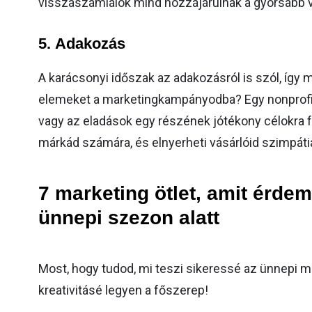
visszaszámlálók mind hozzájárulnak a gyorsabb 
5.
Adakozás
A karácsonyi időszak az adakozásról is szól, így 
elemeket a marketingkampányodba? Egy nonprofi
vagy az eladások egy részének jótékony célokra f
márkád számára, és elnyerheti vásárlóid szimpátiá
7 marketing ötlet, amit érde
ünnepi szezon alatt
Most, hogy tudod, mi teszi sikeressé az ünnepi mar
kreativitásé legyen a főszerep!