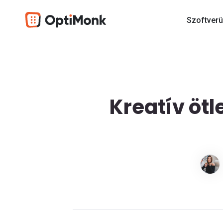
Szoftverü
Kreatív öt