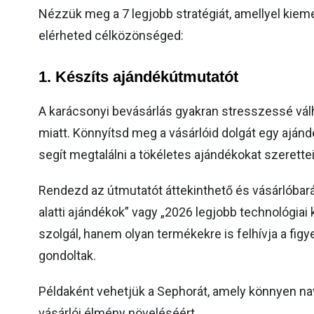
Nézzük meg a 7 legjobb stratégiát, amellyel kiem
elérheted célközönséged:
1.
Készíts ajándékútmutatót
A karácsonyi bevásárlás gyakran stresszessé vál
miatt. Könnyítsd meg a vásárlóid dolgát egy aján
segít megtalálni a tökéletes ajándékokat szerette
Rendezd az útmutatót áttekinthető és vásárlóbarát
alatti ajándékok” vagy „2026 legjobb technológiai 
szolgál, hanem olyan termékekre is felhívja a fig
gondoltak.
Példaként vehetjük a Sephorát, amely könnyen navi
vásárlói élmény növeléséért.