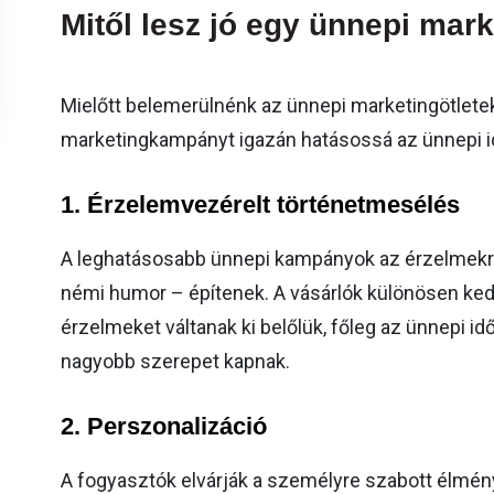
Mitől lesz jó egy ünnepi mark
Mielőtt belemerülnénk az ünnepi marketingötletek
marketingkampányt igazán hatásossá az ünnepi 
1.
Érzelemvezérelt történetmesélés
A leghatásosabb ünnepi kampányok az érzelmekre
némi humor – építenek. A vásárlók különösen ked
érzelmeket váltanak ki belőlük, főleg az ünnepi i
nagyobb szerepet kapnak.
2. Perszonalizáció
A fogyasztók elvárják a személyre szabott élmén