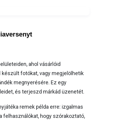
diaversenyt
ületeiden, ahol vásárlóid
készült fotókat, vagy megjelölhetik
ajándék megnyerésére. Ez egy
eidet, és terjeszd márkád üzenetét.
játéka remek példa erre: izgalmas
a felhasználókat, hogy szórakoztató,