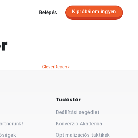
Kipróbálom ingyen
Belépés
r
CleverReach
Tudástár
Beállítási segédlet
artnerünk!
Konverzió Akadémia
tőségek
Optimalizációs taktikák