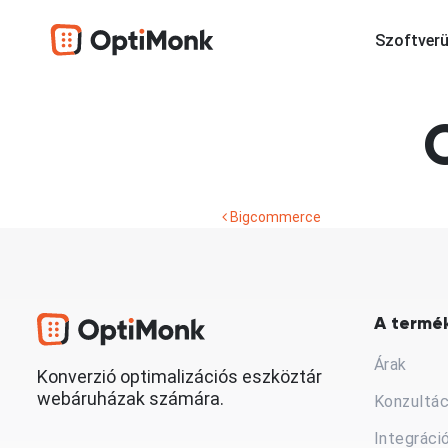
Szoftverü
Bigcommerce
A termék
Árak
Konverzió optimalizációs eszköztár
webáruházak számára.
Konzultác
Integráci