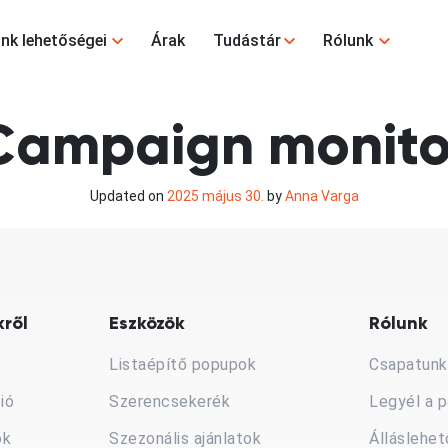
nk lehetőségei
Árak
Tudástár
Rólunk
Campaign monito
Updated on
2025 május 30.
by
Anna Varga
ről
Eszközök
Rólunk
Listaépítő popupok
Csapatunk
ió
Szerencsekerék
Legyél a p
ók
Szezonális ajánlatok
Álláslehe