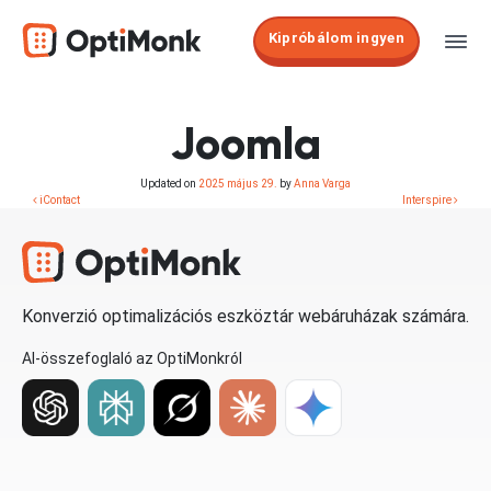
Kipróbálom ingyen
Joomla
Updated on
2025 május 29.
by
Anna Varga
iContact
Interspire
Konverzió optimalizációs eszköztár webáruházak számára.
AI-összefoglaló az OptiMonkról