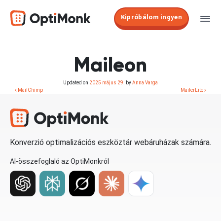
Kipróbálom ingyen
Maileon
Updated on
2025 május 29.
by
Anna Varga
MailChimp
MailerLite
Konverzió optimalizációs eszköztár webáruházak számára.
AI-összefoglaló az OptiMonkról