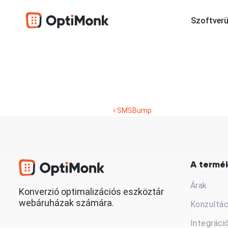
Szoftverü
SMSBump
A termék
Árak
Konverzió optimalizációs eszköztár
webáruházak számára.
Konzultác
Integráci