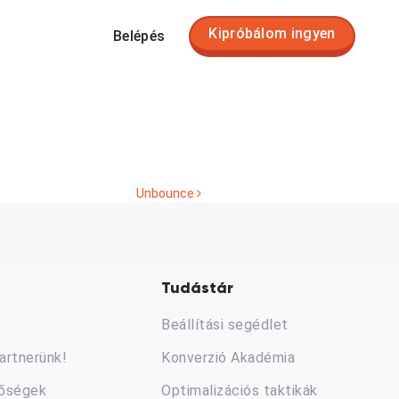
Kipróbálom ingyen
Belépés
Unbounce
Tudástár
Beállítási segédlet
artnerünk!
Konverzió Akadémia
tőségek
Optimalizációs taktikák