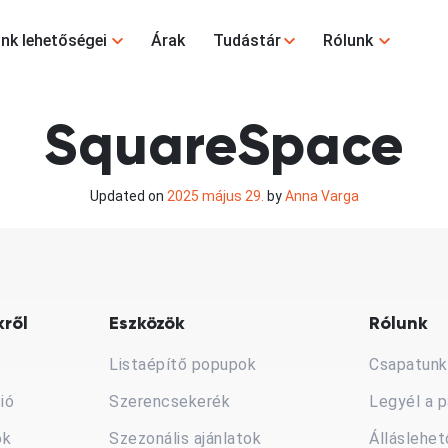
nk lehetőségei
Árak
Tudástár
Rólunk
SquareSpace
Updated on
2025 május 29.
by
Anna Varga
ről
Eszközök
Rólunk
Listaépítő popupok
Csapatunk
ió
Szerencsekerék
Legyél a p
ók
Szezonális ajánlatok
Álláslehe