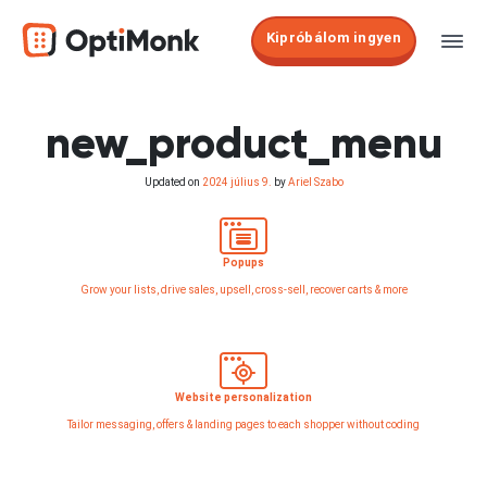
Kipróbálom ingyen
new_product_menu
Updated on
2024 július 9.
by
Ariel Szabo
Popups
Grow your lists, drive sales, upsell, cross-sell, recover carts & more
Website personalization
Tailor messaging, offers & landing pages to each shopper without coding