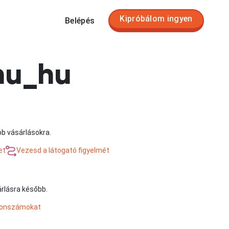
Kipróbálom ingyen
Belépés
nu_hu
bb vásárlásokra.
et
Vezesd a látogató figyelmét
árlásra később.
efonszámokat