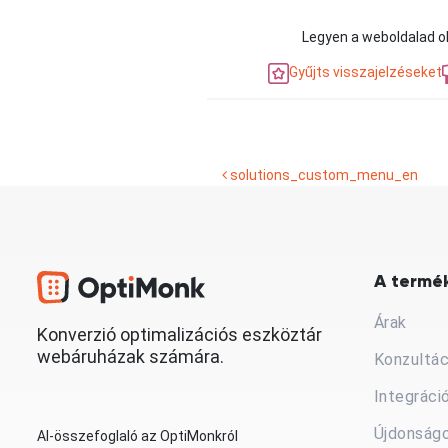
Legyen a weboldalad ol
Gyűjts visszajelzéseket
solutions_custom_menu_en
A termék
Árak
Konverzió optimalizációs eszköztár
webáruházak számára.
Konzultác
Integráci
Újdonság
AI-összefoglaló az OptiMonkról