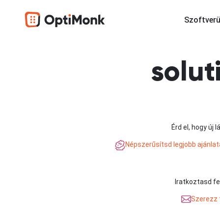
Szoftverü
solu
Érd el, hogy új
Népszerűsítsd legjobb ajánlat
Iratkoztasd fe
Szerezz t