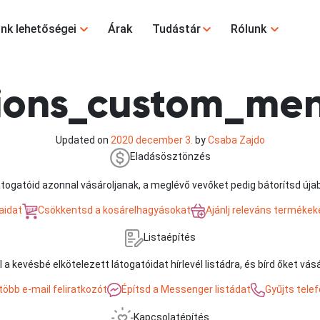
nk lehetőségei
Árak
Tudástár
Rólunk
tions_custom_me
Updated on
2020 december 3.
by
Csaba Zajdo
Eladásösztönzés
 látogatóid azonnal vásároljanak, a meglévő vevőket pedig bátorítsd úja
aidat
Csökkentsd a kosárelhagyásokat
Ajánlj releváns termékek
Listaépítés
l a kevésbé elkötelezett látogatóidat hírlevél listádra, és bírd őket vás
öbb e-mail feliratkozót
Építsd a Messenger listádat
Gyűjts tel
Kapcsolatépítés