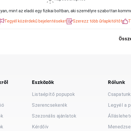
yan, mint az eladó egy fizikai boltban, aki személyre szabottan kommu
Tegyél közérdekű bejelentéseket
Szerezz több űrlapkitöltőt
T
Össze
ről
Eszközök
Rólunk
Listaépítő popupok
Csapatunk
ió
Szerencsekerék
Legyél a p
ók
Szezonális ajánlatok
Álláslehe
ok
Kérdőív
Menedzsel