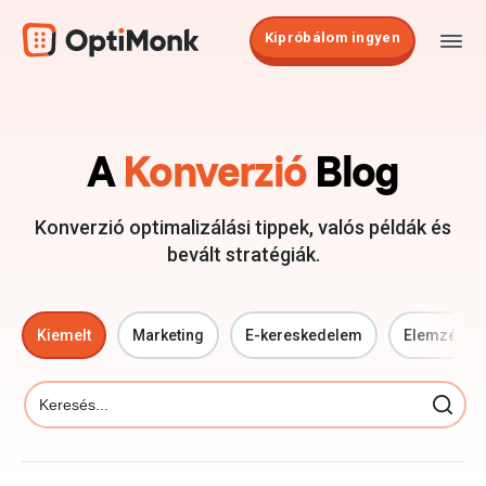
Kipróbálom ingyen
A
Konverzió
Blog
Konverzió optimalizálási tippek, valós példák és
bevált stratégiák.
Kiemelt
Marketing
E-kereskedelem
Elemzések
Search Button
Search
for: