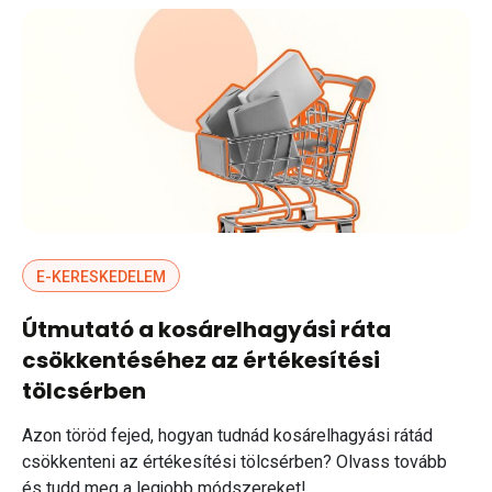
E-KERESKEDELEM
Útmutató a kosárelhagyási ráta
csökkentéséhez az értékesítési
tölcsérben
Azon töröd fejed, hogyan tudnád kosárelhagyási rátád
csökkenteni az értékesítési tölcsérben? Olvass tovább
és tudd meg a legjobb módszereket!