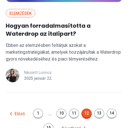
ELEMZÉSEK
Hogyan forradalmasította a
Waterdrop az italipart?
Ebben az elemzésben feltárjuk azokat a
marketingstratégiákat, amelyek hozzájárultak a Waterdrop
gyors növekedéséhez és piaci térnyeréséhez.
Nikolett Lorincz
2025 január 22.
1
10
11
12
13
14
Előző
…
15