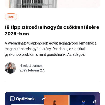
CRO
16 tipp a kosárelhagyás csökkentésére
2026-ban
A webáruház-tulajdonosok egyik legnagyobb rémálma: a
magas kosárelhagyási arány. Ráadásul, ez sokkal
gyakoribb probléma, mint gondolnánk. Az átlagos
kosárelhagyási arány
Nikolett Lorincz
2025 február 27.