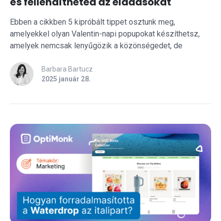
és fellendítheted az eladásokat
Ebben a cikkben 5 kipróbált tippet osztunk meg,
amelyekkel olyan Valentin-napi popupokat készíthetsz,
amelyek nemcsak lenyűgözik a közönségedet, de
hatékonyan növelik az eladásokat, és még
különlegesebbé varázsolják az ajándékozás örömét.
Barbara Bartucz
2025 január 28.