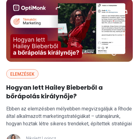
ELEMZÉSEK
Hogyan lett Hailey Bieberből a
bőrápolás királynője?
Ebben az elemzésben mélyebben megvizsgáljuk a Rhode
által alkalmazott marketingstratégiákat – utánajárunk,
hogyan hoztak létre sikeres trendeket, építettek stratégiai
együttműködéseket és alakítottak ki hiteles márkaépítést.
Nikolett Lorincz