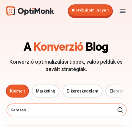
Kipróbálom ingyen
A
Konverzió
Blog
Konverzió optimalizálási tippek, valós példák és
bevált stratégiák.
Kiemelt
Marketing
E-kereskedelem
Elemzések
Search Button
Search
for: